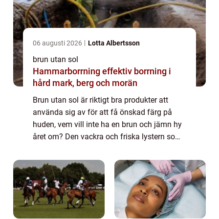
06 augusti 2026
Lotta Albertsson
brun utan sol
Hammarborrning effektiv borrning i
hård mark, berg och morän
Brun utan sol är riktigt bra produkter att
använda sig av för att få önskad färg på
huden, vem vill inte ha en brun och jämn hy
året om? Den vackra och friska lystern som
infinner sig efter någon dag på stranden
måste inte begränsas till de dagar man...