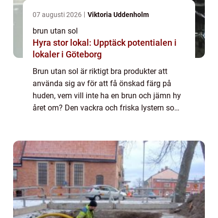
07 augusti 2026
Viktoria Uddenholm
brun utan sol
Hyra stor lokal: Upptäck potentialen i
lokaler i Göteborg
Brun utan sol är riktigt bra produkter att
använda sig av för att få önskad färg på
huden, vem vill inte ha en brun och jämn hy
året om? Den vackra och friska lystern som
infinner sig efter någon dag på stranden
måste inte begränsas till de dagar man...