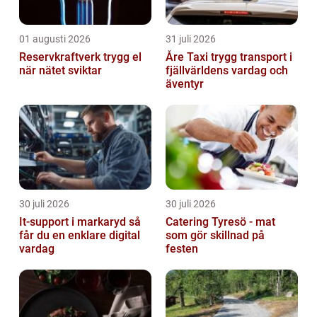
01 augusti 2026
31 juli 2026
Reservkraftverk trygg el
Åre Taxi trygg transport i
när nätet sviktar
fjällvärldens vardag och
äventyr
30 juli 2026
30 juli 2026
It-support i markaryd så
Catering Tyresö - mat
får du en enklare digital
som gör skillnad på
vardag
festen