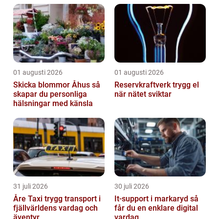
01 augusti 2026
01 augusti 2026
Skicka blommor Åhus så
Reservkraftverk trygg el
skapar du personliga
när nätet sviktar
hälsningar med känsla
31 juli 2026
30 juli 2026
Åre Taxi trygg transport i
It-support i markaryd så
fjällvärldens vardag och
får du en enklare digital
äventyr
vardag