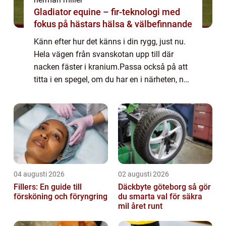
Gladiator equine – fir-teknologi med
fokus på hästars hälsa & välbefinnande
Känn efter hur det känns i din rygg, just nu.
Hela vägen från svanskotan upp till där
nacken fäster i kranium.Passa också på att
titta i en spegel, om du har en i närheten, när
du sitter ned och st...
04 augusti 2026
02 augusti 2026
Fillers: En guide till
Däckbyte göteborg så gör
försköning och föryngring
du smarta val för säkra
mil året runt