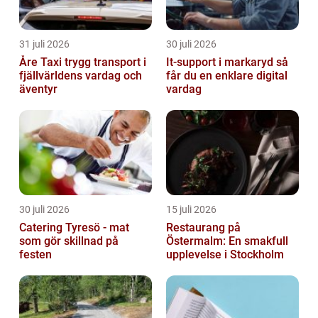
31 juli 2026
30 juli 2026
Åre Taxi trygg transport i
It-support i markaryd så
fjällvärldens vardag och
får du en enklare digital
äventyr
vardag
30 juli 2026
15 juli 2026
Catering Tyresö - mat
Restaurang på
som gör skillnad på
Östermalm: En smakfull
festen
upplevelse i Stockholm