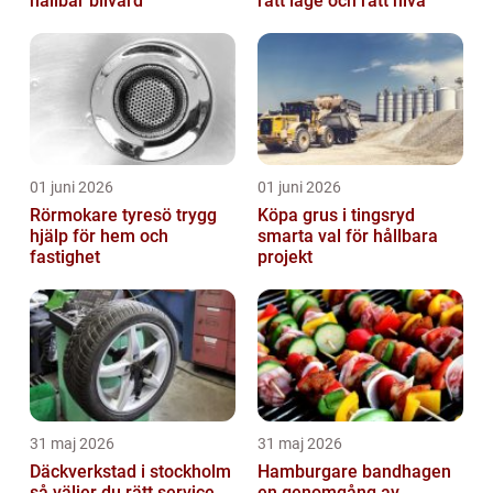
hållbar bilvård
rätt läge och rätt nivå
01 juni 2026
01 juni 2026
Rörmokare tyresö trygg
Köpa grus i tingsryd
hjälp för hem och
smarta val för hållbara
fastighet
projekt
31 maj 2026
31 maj 2026
Däckverkstad i stockholm
Hamburgare bandhagen
så väljer du rätt service
en genomgång av