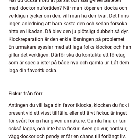
Har du också tröttnat på slit och släng-mentaliteten
med klockor nuförtiden? När man köper en klocka och
verkligen tycker om den, vill man ha den kvar. Det finns
ingen anledning att bara kasta den och sedan försöka
hitta en likadan. Då blev den ju plötsligt dubbelt så dyr.
Klockreparation är den enkla lösningen på problemet.
En urmakare sysslar med att laga folks klockor, och han
gillar det verkligen. Därför ska du kontakta ett företag
som är specialister på både nya och gamla ur. Låt dem
laga din favoritklocka.
Fickur från förr
Antingen du vill laga din favoritklocka, klockan du fick i
present vid ett visst tillfälle, eller ett ärvt fickur, är inget
för svårt för en hängiven urmakare. Gamla fina ur kan
också lagas, och inte bara fickur. Även golvur, bordsur,
väggklockor och pendyler får en chans till förlängt liv.