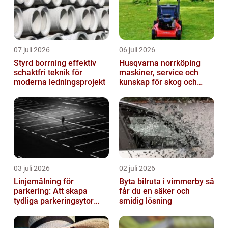
07 juli 2026
06 juli 2026
Styrd borrning effektiv
Husqvarna norrköping
schaktfri teknik för
maskiner, service och
moderna ledningsprojekt
kunskap för skog och
trädgård
03 juli 2026
02 juli 2026
Linjemålning för
Byta bilruta i vimmerby så
parkering: Att skapa
får du en säker och
tydliga parkeringsytor
smidig lösning
genom att måla
parkeringslinjer