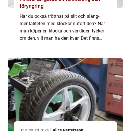
föryngring
Har du också tröttnat på slit och släng-
mentaliteten med klockor nuförtiden? När
man köper en klocka och verkligen tycker
om den, vill man ha den kvar. Det finns
ingen anledning att bara kasta den och
sedan fö...
02 augusti 2026
Alice Pettersson