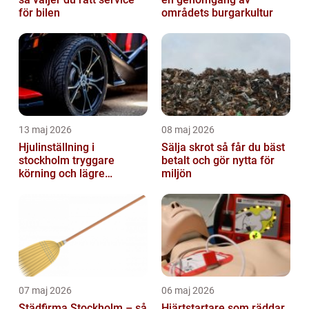
för bilen
områdets burgarkultur
13 maj 2026
08 maj 2026
Hjulinställning i
Sälja skrot så får du bäst
stockholm tryggare
betalt och gör nytta för
körning och lägre
miljön
kostnader
07 maj 2026
06 maj 2026
Städfirma Stockholm – så
Hjärtstartare som räddar