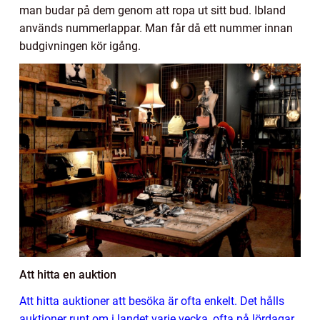
man budar på dem genom att ropa ut sitt bud. Ibland
används nummerlappar. Man får då ett nummer innan
budgivningen kör igång.
Att hitta en auktion
Att hitta auktioner att besöka är ofta enkelt. Det hålls
auktioner runt om i landet varje vecka, ofta på lördagar