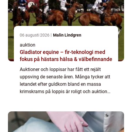
06 augusti 2026
Malin Lindgren
auktion
Gladiator equine – fir-teknologi med
fokus på hästars hälsa & välbefinnande
Auktioner och loppisar har fått ett rejält
uppsving de senaste åren. Många tycker att
letandet efter guldkorn bland en massa
krimskrams på loppis är roligt och auktioner
med unika föremål från svunna...