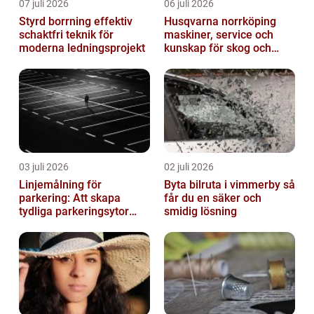
07 juli 2026
06 juli 2026
Styrd borrning effektiv
Husqvarna norrköping
schaktfri teknik för
maskiner, service och
moderna ledningsprojekt
kunskap för skog och
trädgård
03 juli 2026
02 juli 2026
Linjemålning för
Byta bilruta i vimmerby så
parkering: Att skapa
får du en säker och
tydliga parkeringsytor
smidig lösning
genom att måla
parkeringslinjer