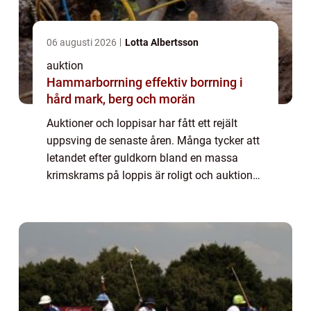
06 augusti 2026
Lotta Albertsson
auktion
Hammarborrning effektiv borrning i
hård mark, berg och morän
Auktioner och loppisar har fått ett rejält
uppsving de senaste åren. Många tycker att
letandet efter guldkorn bland en massa
krimskrams på loppis är roligt och auktioner
med unika föremål från svunna...