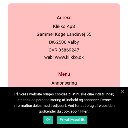
Adress
web:
www.klikko.dk
Menu
Annonsering
Om oss
På vores website bruges cookies til at huske dine indstillinger,
Cookies
statistik og personalisering af indhold og annoncer. Denne
information deles med tredjepart. Ved fortsat brug af websiden
Kontakta oss
godkender du cookiepolitikken.
Sitemap
Ok
Privatlivspolitik