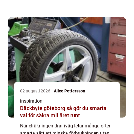
energikälla som ofta glöms bort: den v...
02 augusti 2026
Alice Pettersson
inspiration
Däckbyte göteborg så gör du smarta
val för säkra mil året runt
När elräkningen drar iväg letar många efter
smarta sätt att minska förbrukningen utan