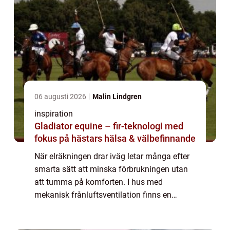
06 augusti 2026
Malin Lindgren
inspiration
Gladiator equine – fir-teknologi med
fokus på hästars hälsa & välbefinnande
När elräkningen drar iväg letar många efter
smarta sätt att minska förbrukningen utan
att tumma på komforten. I hus med
mekanisk frånluftsventilation finns en
energikälla som ofta glöms bort: den v...