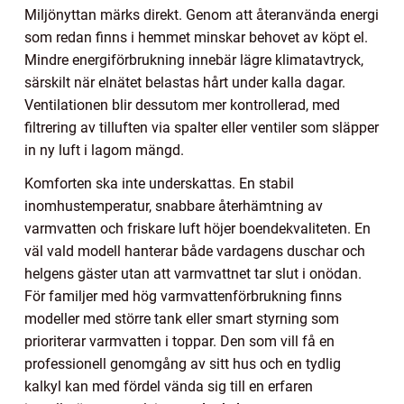
Miljönyttan märks direkt. Genom att återanvända energi
som redan finns i hemmet minskar behovet av köpt el.
Mindre energiförbrukning innebär lägre klimatavtryck,
särskilt när elnätet belastas hårt under kalla dagar.
Ventilationen blir dessutom mer kontrollerad, med
filtrering av tilluften via spalter eller ventiler som släpper
in ny luft i lagom mängd.
Komforten ska inte underskattas. En stabil
inomhustemperatur, snabbare återhämtning av
varmvatten och friskare luft höjer boendekvaliteten. En
väl vald modell hanterar både vardagens duschar och
helgens gäster utan att varmvattnet tar slut i onödan.
För familjer med hög varmvattenförbrukning finns
modeller med större tank eller smart styrning som
prioriterar varmvatten i toppar. Den som vill få en
professionell genomgång av sitt hus och en tydlig
kalkyl kan med fördel vända sig till en erfaren