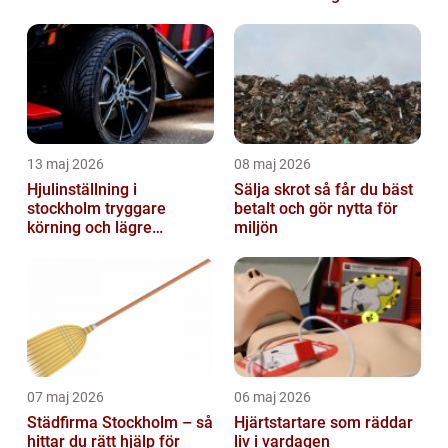
13 maj 2026
08 maj 2026
Hjulinställning i
Sälja skrot så får du bäst
stockholm tryggare
betalt och gör nytta för
körning och lägre
miljön
kostnader
07 maj 2026
06 maj 2026
Städfirma Stockholm – så
Hjärtstartare som räddar
hittar du rätt hjälp för
liv i vardagen