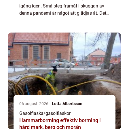
igång igen. Små steg framåt i skuggan av
denna pandemi är något att glädjas åt. Det
gäller förstås att ta det lugnt och inte leva
som om det inte fanns ett virus bla...
06 augusti 2026
Lotta Albertsson
Gasolflaska/gasolflaskor
Hammarborrning effektiv borrning i
hård mark, berg och morän