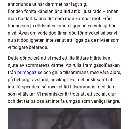
annorlunda ut när dammet har lagt sig.
För den första känslan är alltid att bli just rädd – innan
man har lärt känna det som man kämpar mot. Från
början sas ju dödstalen kunna ligga på en väldigt hög
nivå. Även om varje död är en död för mycket så ser vi
nu att dödligheten inte ser ut att ligga på de nivåer som
vi tidigare befarade.
Detta gör också att vi med ett lite lättare hjärta kan
njuta av sommarens värme. Att rulla fram gasolflaskan
från
primagaz.se
och grilla tillsammans med våra äldre,
på behörigt avstånd, är viktigt. För det är slitsamt att
inte få spendera så mycket tid tillsammans med dem
som vi älskar. Vi människor är trots att ett socialt djur
och det tär på oss att inte få umgås som vanligt längre.