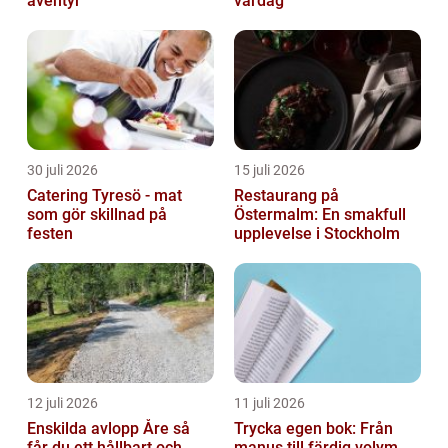
äventyr
vardag
30 juli 2026
15 juli 2026
Catering Tyresö - mat
Restaurang på
som gör skillnad på
Östermalm: En smakfull
festen
upplevelse i Stockholm
12 juli 2026
11 juli 2026
Enskilda avlopp Åre så
Trycka egen bok: Från
får du ett hållbart och
manus till färdig volym