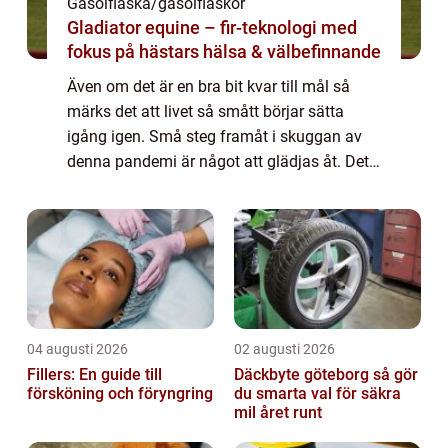
Gasolflaska/gasolflaskor
Gladiator equine – fir-teknologi med
fokus på hästars hälsa & välbefinnande
Även om det är en bra bit kvar till mål så
märks det att livet så smått börjar sätta
igång igen. Små steg framåt i skuggan av
denna pandemi är något att glädjas åt. Det
gäller förstås att ta det lugnt och inte leva
som om det inte fanns ett virus bla...
04 augusti 2026
02 augusti 2026
Fillers: En guide till
Däckbyte göteborg så gör
försköning och föryngring
du smarta val för säkra
mil året runt