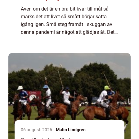
Även om det är en bra bit kvar till mål så
märks det att livet så smått börjar sätta
igång igen. Små steg framåt i skuggan av
denna pandemi är något att glädjas åt. Det
gäller förstås att ta det lugnt och inte leva
som om det inte fanns ett virus bla...
06 augusti 2026
Malin Lindgren