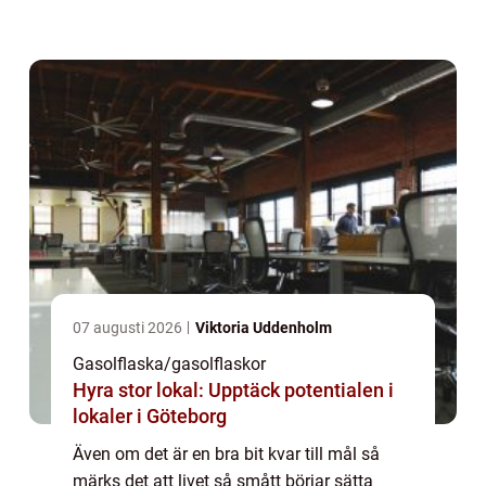
gäller förstås att ta det lugnt och inte leva
som om det inte fanns ett virus bla...
07 augusti 2026
Viktoria Uddenholm
Gasolflaska/gasolflaskor
Hyra stor lokal: Upptäck potentialen i
lokaler i Göteborg
Även om det är en bra bit kvar till mål så
märks det att livet så smått börjar sätta