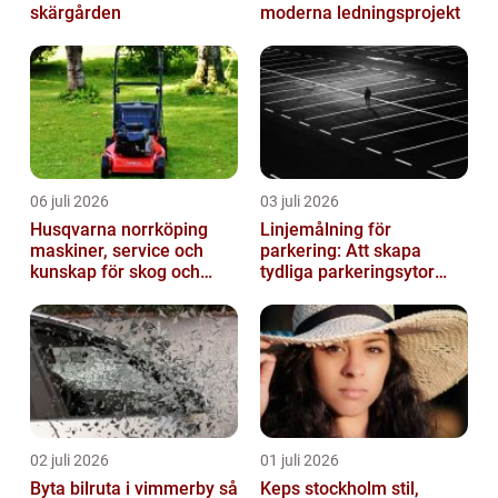
skärgården
moderna ledningsprojekt
06 juli 2026
03 juli 2026
Husqvarna norrköping
Linjemålning för
maskiner, service och
parkering: Att skapa
kunskap för skog och
tydliga parkeringsytor
trädgård
genom att måla
parkeringslinjer
02 juli 2026
01 juli 2026
Byta bilruta i vimmerby så
Keps stockholm stil,