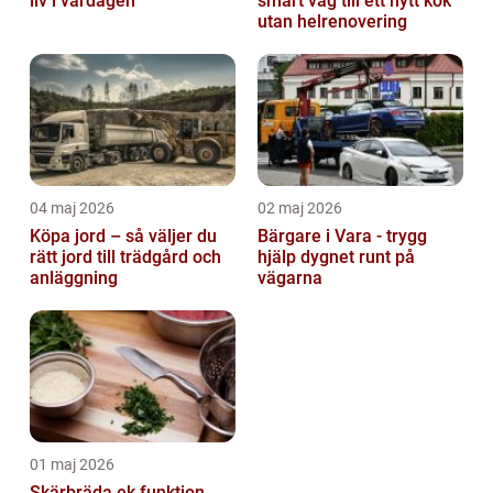
liv i vardagen
smart väg till ett nytt kök
utan helrenovering
04 maj 2026
02 maj 2026
Köpa jord – så väljer du
Bärgare i Vara - trygg
rätt jord till trädgård och
hjälp dygnet runt på
anläggning
vägarna
01 maj 2026
Skärbräda ek funktion,