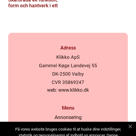
form och hantverk i ett
Adress
web:
www.klikko.dk
Menu
Annonsering
Om oss
På vores website bruges cookies til at huske dine indstillinger,
Cookies
statistik og personalisering af indhold og annoncer. Denne