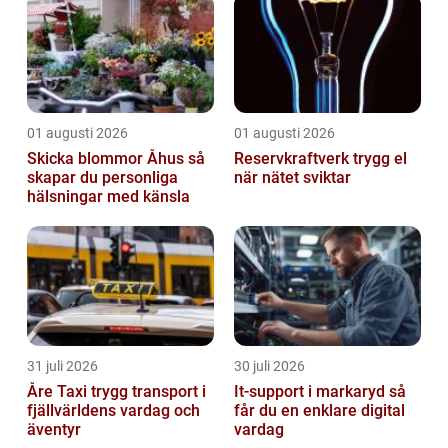
01 augusti 2026
01 augusti 2026
Skicka blommor Åhus så
Reservkraftverk trygg el
skapar du personliga
när nätet sviktar
hälsningar med känsla
31 juli 2026
30 juli 2026
Åre Taxi trygg transport i
It-support i markaryd så
fjällvärldens vardag och
får du en enklare digital
äventyr
vardag