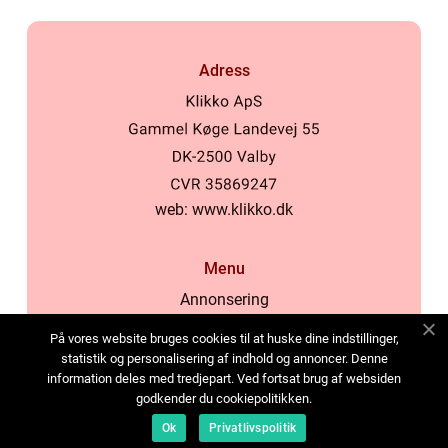
Adress
web:
www.klikko.dk
Menu
Annonsering
Om oss
På vores website bruges cookies til at huske dine indstillinger,
Cookies
statistik og personalisering af indhold og annoncer. Denne
information deles med tredjepart. Ved fortsat brug af websiden
Kontakta oss
godkender du cookiepolitikken.
Sitemap
Ok
Privatlivspolitik