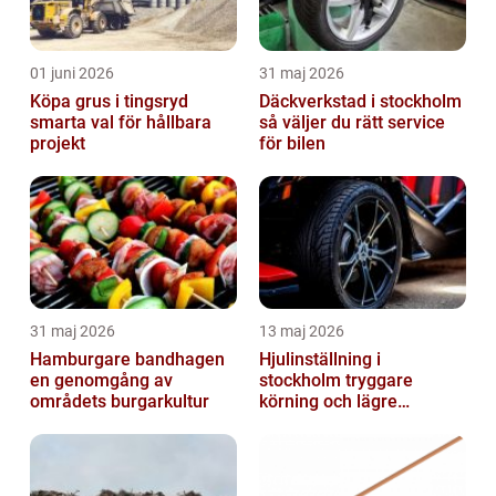
01 juni 2026
31 maj 2026
Köpa grus i tingsryd
Däckverkstad i stockholm
smarta val för hållbara
så väljer du rätt service
projekt
för bilen
31 maj 2026
13 maj 2026
Hamburgare bandhagen
Hjulinställning i
en genomgång av
stockholm tryggare
områdets burgarkultur
körning och lägre
kostnader