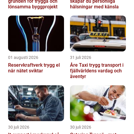
grunden för trygga och
skapar du personliga
lönsamma byggprojekt
hälsningar med känsla
01 augusti 2026
31 juli 2026
Reservkraftverk trygg el
Åre Taxi trygg transport i
när nätet sviktar
fjällvärldens vardag och
äventyr
30 juli 2026
30 juli 2026