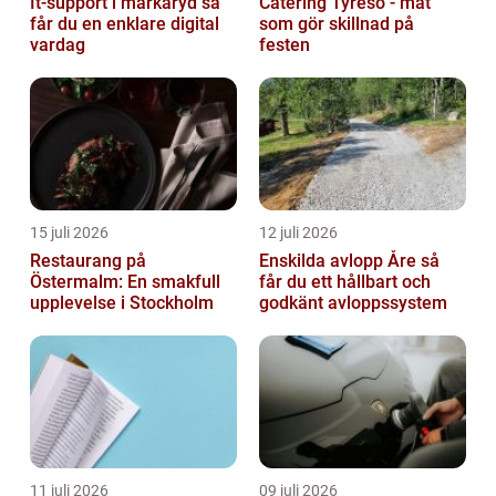
It-support i markaryd så
Catering Tyresö - mat
får du en enklare digital
som gör skillnad på
vardag
festen
15 juli 2026
12 juli 2026
Restaurang på
Enskilda avlopp Åre så
Östermalm: En smakfull
får du ett hållbart och
upplevelse i Stockholm
godkänt avloppssystem
11 juli 2026
09 juli 2026