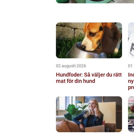
02 augusti 2026
01
Hundfoder: Så väljer du rätt
In
mat för din hund
ny
pr