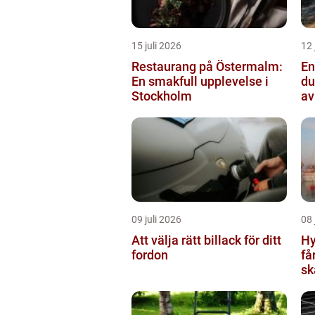
15 juli 2026
12 
Restaurang på Östermalm:
Ens
En smakfull upplevelse i
du
Stockholm
av
09 juli 2026
08 
Att välja rätt billack för ditt
Hy
fordon
få
sk