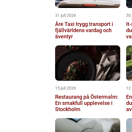
31 juli 2026
30 
Åre Taxi trygg transport i
It-
fjällvärldens vardag och
du
äventyr
va
15 juli 2026
12 
Restaurang på Östermalm:
Ens
En smakfull upplevelse i
du
Stockholm
av