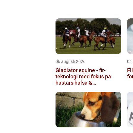
06 augusti 2026
04
Gladiator equine - fir-
Fi
teknologi med fokus på
fö
hästars hälsa &
välbefinnande