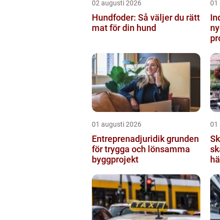
02 augusti 2026
01
Hundfoder: Så väljer du rätt
In
mat för din hund
ny
pr
01 augusti 2026
01
Entreprenadjuridik grunden
Sk
för trygga och lönsamma
sk
byggprojekt
hä