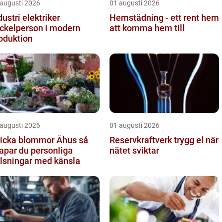
 augusti 2026
01 augusti 2026
dustri elektriker
Hemstädning - ett rent hem
ckelperson i modern
att komma hem till
oduktion
 augusti 2026
01 augusti 2026
icka blommor Åhus så
Reservkraftverk trygg el när
apar du personliga
nätet sviktar
lsningar med känsla