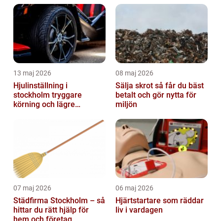
13 maj 2026
08 maj 2026
Hjulinställning i
Sälja skrot så får du bäst
stockholm tryggare
betalt och gör nytta för
körning och lägre
miljön
kostnader
07 maj 2026
06 maj 2026
Städfirma Stockholm – så
Hjärtstartare som räddar
hittar du rätt hjälp för
liv i vardagen
hem och företag