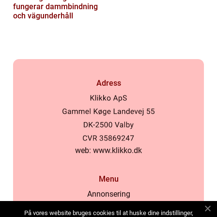
fungerar dammbindning
och vägunderhåll
Adress
web:
www.klikko.dk
Menu
Annonsering
Om oss
På vores website bruges cookies til at huske dine indstillinger,