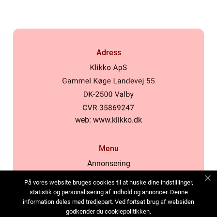
Adress
web:
www.klikko.dk
Menu
Annonsering
Om oss
På vores website bruges cookies til at huske dine indstillinger,
Cookies
statistik og personalisering af indhold og annoncer. Denne
information deles med tredjepart. Ved fortsat brug af websiden
Kontakta oss
godkender du cookiepolitikken.
Sitemap