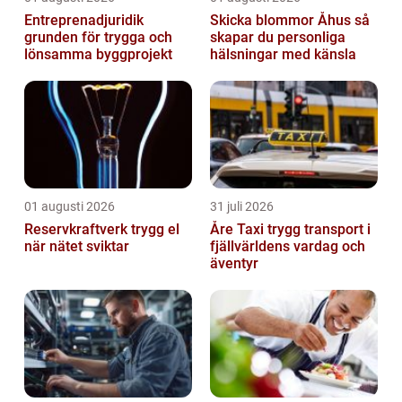
Entreprenadjuridik
Skicka blommor Åhus så
grunden för trygga och
skapar du personliga
lönsamma byggprojekt
hälsningar med känsla
01 augusti 2026
31 juli 2026
Reservkraftverk trygg el
Åre Taxi trygg transport i
när nätet sviktar
fjällvärldens vardag och
äventyr