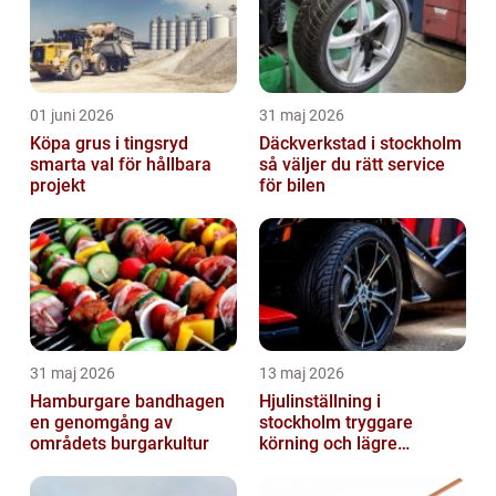
01 juni 2026
31 maj 2026
Köpa grus i tingsryd
Däckverkstad i stockholm
smarta val för hållbara
så väljer du rätt service
projekt
för bilen
31 maj 2026
13 maj 2026
Hamburgare bandhagen
Hjulinställning i
en genomgång av
stockholm tryggare
områdets burgarkultur
körning och lägre
kostnader