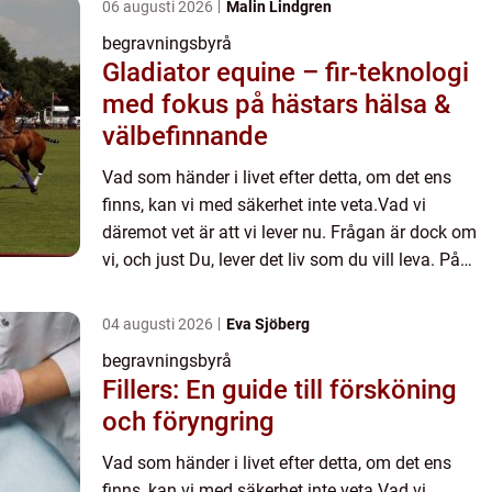
06 augusti 2026
Malin Lindgren
begravningsbyrå
Gladiator equine – fir-teknologi
med fokus på hästars hälsa &
välbefinnande
Vad som händer i livet efter detta, om det ens
finns, kan vi med säkerhet inte veta.Vad vi
däremot vet är att vi lever nu. Frågan är dock om
vi, och just Du, lever det liv som du vill leva. På
många sät...
04 augusti 2026
Eva Sjöberg
begravningsbyrå
Fillers: En guide till försköning
och föryngring
Vad som händer i livet efter detta, om det ens
finns, kan vi med säkerhet inte veta.Vad vi