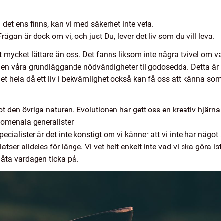
m det ens finns, kan vi med säkerhet inte veta.
Frågan är dock om vi, och just Du, lever det liv som du vill leva.
mycket lättare än oss. Det fanns liksom inte några tvivel om vad
en våra grundläggande nödvändigheter tillgodosedda. Detta är na
et hela då ett liv i bekvämlighet också kan få oss att känna som
t den övriga naturen. Evolutionen har gett oss en kreativ hjärna
nomenala generalister.
specialister är det inte konstigt om vi känner att vi inte har något 
ser alldeles för länge. Vi vet helt enkelt inte vad vi ska göra ist
 låta vardagen ticka på.