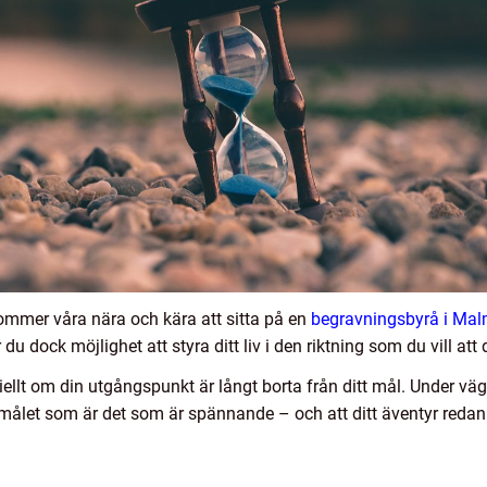
ommer våra nära och kära att sitta på en
begravningsbyrå i Ma
ar du dock möjlighet att styra ditt liv i den riktning som du vill att
ciellt om din utgångspunkt är långt borta från ditt mål. Under 
ll målet som är det som är spännande – och att ditt äventyr redan