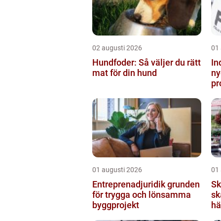
02 augusti 2026
01
Hundfoder: Så väljer du rätt
In
mat för din hund
ny
pr
01 augusti 2026
01
Entreprenadjuridik grunden
Sk
för trygga och lönsamma
sk
byggprojekt
hä