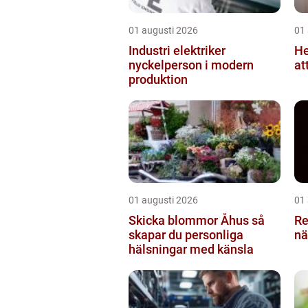
01 augusti 2026
01
Industri elektriker
He
nyckelperson i modern
at
produktion
01 augusti 2026
01
Skicka blommor Åhus så
Rese
skapar du personliga
nä
hälsningar med känsla