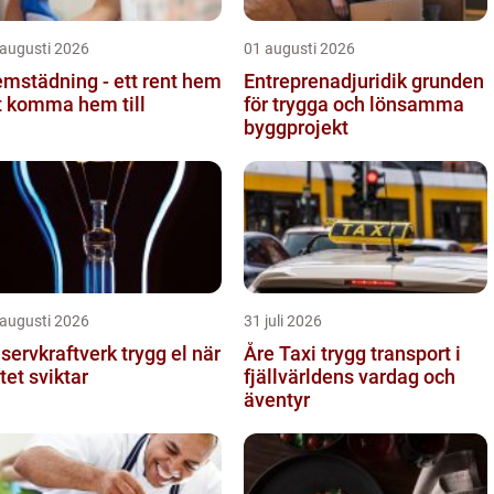
 augusti 2026
01 augusti 2026
mstädning - ett rent hem
Entreprenadjuridik grunden
t komma hem till
för trygga och lönsamma
byggprojekt
 augusti 2026
31 juli 2026
rvkraftverk trygg el när
Åre Taxi trygg transport i
tet sviktar
fjällvärldens vardag och
äventyr