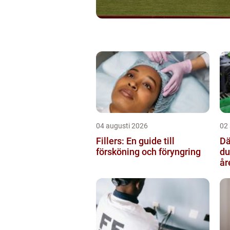
04 augusti 2026
02
Fillers: En guide till
Däc
försköning och föryngring
du
år