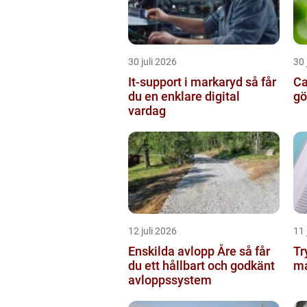
30 juli 2026
30 
It-support i markaryd så får
Ca
du en enklare digital
gö
vardag
12 juli 2026
11 
Enskilda avlopp Åre så får
Tr
du ett hållbart och godkänt
ma
avloppssystem