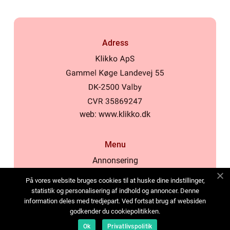
Adress
web:
www.klikko.dk
Menu
Annonsering
Om oss
På vores website bruges cookies til at huske dine indstillinger,
Cookies
statistik og personalisering af indhold og annoncer. Denne
information deles med tredjepart. Ved fortsat brug af websiden
Kontakta oss
godkender du cookiepolitikken.
Sitemap
Ok
Privatlivspolitik