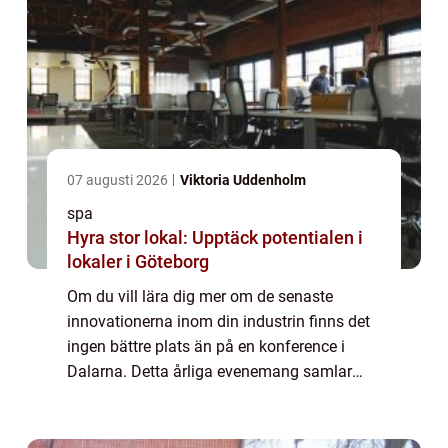
07 augusti 2026
Viktoria Uddenholm
spa
Hyra stor lokal: Upptäck potentialen i
lokaler i Göteborg
Om du vill lära dig mer om de senaste
innovationerna inom din industrin finns det
ingen bättre plats än på en konference i
Dalarna. Detta årliga evenemang samlar
ledande experter från hela världen för att
dela med sig av sina kunskaper och insikter
o...