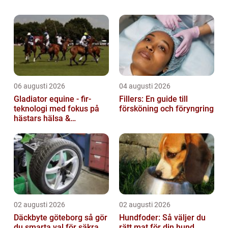
ledande experter från hela världen för att
dela med sig av sina kunskaper och insikter
o...
06 augusti 2026
04 augusti 2026
Gladiator equine - fir-
Fillers: En guide till
teknologi med fokus på
försköning och föryngring
hästars hälsa &
välbefinnande
02 augusti 2026
02 augusti 2026
Däckbyte göteborg så gör
Hundfoder: Så väljer du
du smarta val för säkra
rätt mat för din hund