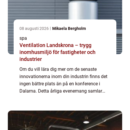
08 augusti 2026
Mikaela Bergholm
spa
Ventilation Landskrona – trygg
inomhusmiljö för fastigheter och
industrier
Om du vill lära dig mer om de senaste
innovationerna inom din industrin finns det
ingen bättre plats än på en konference i
Dalarna. Detta årliga evenemang samlar
ledande experter från hela världen för att
dela med sig av sina kunskaper och insikter
o...