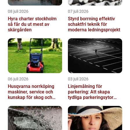
08 juli 2026
07 juli 2026
Hyra charter stockholm
Styrd borrning effektiv
så får du ut mest av
schaktfri teknik för
skärgården
moderna ledningsprojekt
06 juli 2026
03 juli 2026
Husqvarna norrköping
Linjemålning för
maskiner, service och
parkering: Att skapa
kunskap för skog och
tydliga parkeringsytor
trädgård
genom att måla
parkeringslinjer