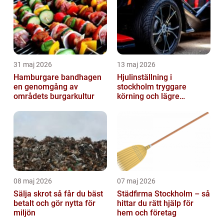
31 maj 2026
13 maj 2026
Hamburgare bandhagen
Hjulinställning i
en genomgång av
stockholm tryggare
områdets burgarkultur
körning och lägre
kostnader
08 maj 2026
07 maj 2026
Sälja skrot så får du bäst
Städfirma Stockholm – så
betalt och gör nytta för
hittar du rätt hjälp för
miljön
hem och företag