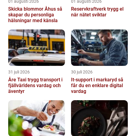
01 augusti 2026
01 augusti 2026
Skicka blommor Åhus så
Reservkraftverk trygg el
skapar du personliga
när nätet sviktar
hälsningar med känsla
31 juli 2026
30 juli 2026
Åre Taxi trygg transport i
It-support i markaryd så
fjällvärldens vardag och
får du en enklare digital
äventyr
vardag