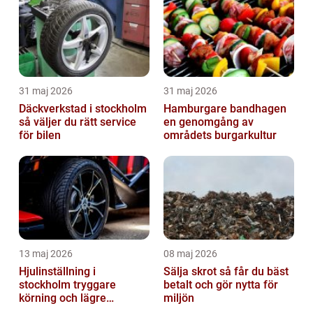
31 maj 2026
31 maj 2026
Däckverkstad i stockholm
Hamburgare bandhagen
så väljer du rätt service
en genomgång av
för bilen
områdets burgarkultur
13 maj 2026
08 maj 2026
Hjulinställning i
Sälja skrot så får du bäst
stockholm tryggare
betalt och gör nytta för
körning och lägre
miljön
kostnader