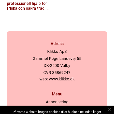
professionell hjälp för
friska och säkra träd i
staden
Adress
web:
www.klikko.dk
Menu
Annonsering
Om oss
På vores website bruges cookies til at huske dine indstillinger,