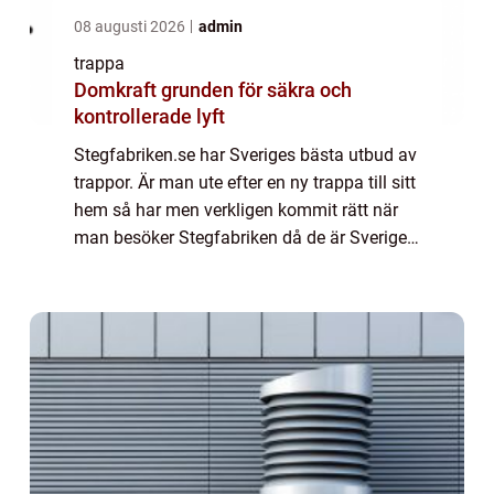
08 augusti 2026
admin
trappa
Domkraft grunden för säkra och
kontrollerade lyft
Stegfabriken.se har Sveriges bästa utbud av
trappor. Är man ute efter en ny trappa till sitt
hem så har men verkligen kommit rätt när
man besöker Stegfabriken då de är Sveriges
ledande återförsäljare av trappor. Butiken
erbjuder trappor i alla former...