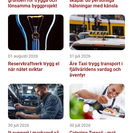
grunden för trygga och
skapar du personliga
lönsamma byggprojekt
hälsningar med känsla
01 augusti 2026
31 juli 2026
Reservkraftverk trygg el
Åre Taxi trygg transport i
när nätet sviktar
fjällvärldens vardag och
äventyr
30 juli 2026
30 juli 2026
It-support i markaryd så
Catering Tyresö - mat