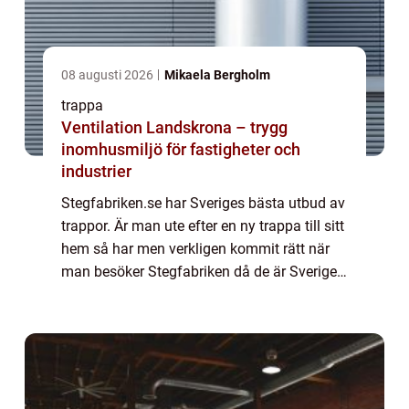
08 augusti 2026
Mikaela Bergholm
trappa
Ventilation Landskrona – trygg
inomhusmiljö för fastigheter och
industrier
Stegfabriken.se har Sveriges bästa utbud av
trappor. Är man ute efter en ny trappa till sitt
hem så har men verkligen kommit rätt när
man besöker Stegfabriken då de är Sveriges
ledande återförsäljare av trappor. Butiken
erbjuder trappor i alla former...