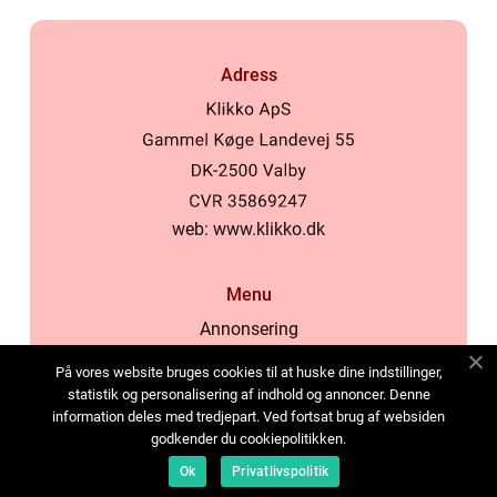
Adress
web:
www.klikko.dk
Menu
Annonsering
Om oss
På vores website bruges cookies til at huske dine indstillinger,
Cookies
statistik og personalisering af indhold og annoncer. Denne
information deles med tredjepart. Ved fortsat brug af websiden
Kontakta oss
godkender du cookiepolitikken.
Sitemap
Ok
Privatlivspolitik