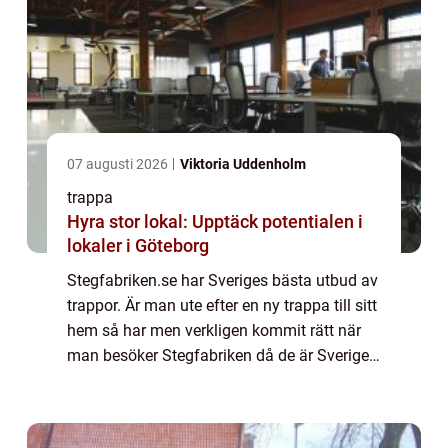
07 augusti 2026
Viktoria Uddenholm
trappa
Hyra stor lokal: Upptäck potentialen i
lokaler i Göteborg
Stegfabriken.se har Sveriges bästa utbud av
trappor. Är man ute efter en ny trappa till sitt
hem så har men verkligen kommit rätt när
man besöker Stegfabriken då de är Sveriges
ledande återförsäljare av trappor. Butiken
erbjuder trappor i alla former...