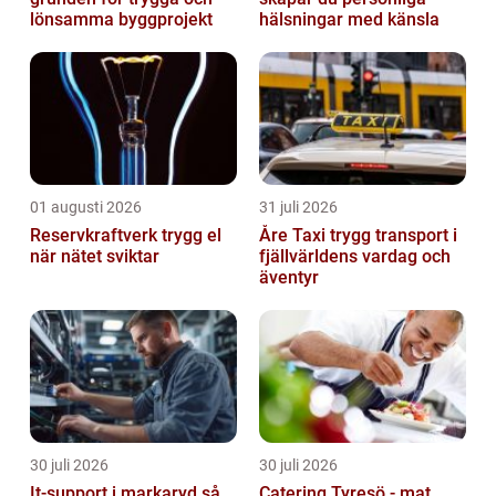
lönsamma byggprojekt
hälsningar med känsla
01 augusti 2026
31 juli 2026
Reservkraftverk trygg el
Åre Taxi trygg transport i
när nätet sviktar
fjällvärldens vardag och
äventyr
30 juli 2026
30 juli 2026
It-support i markaryd så
Catering Tyresö - mat