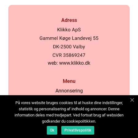
Adress
web:
www.klikko.dk
Menu
Annonsering
Om oss
På vores website bruges cookies til at huske dine indstillinger,
Cookies
statistik og personalisering af indhold og annoncer. Denne
information deles med tredjepart. Ved fortsat brug af websiden
Kontakta oss
godkender du cookiepolitikken.
Sitemap
Ok
Privatlivspolitik