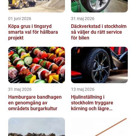
01 juni 2026
31 maj 2026
Köpa grus i tingsryd
Däckverkstad i stockholm
smarta val för hållbara
så väljer du rätt service
projekt
för bilen
31 maj 2026
13 maj 2026
Hamburgare bandhagen
Hjulinställning i
en genomgång av
stockholm tryggare
områdets burgarkultur
körning och lägre
kostnader