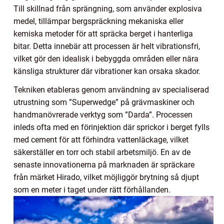
Till skillnad från sprängning, som använder explosiva
medel, tillämpar bergspräckning mekaniska eller
kemiska metoder för att spräcka berget i hanterliga
bitar. Detta innebär att processen är helt vibrationsfri,
vilket gör den idealisk i bebyggda områden eller nära
känsliga strukturer där vibrationer kan orsaka skador.
Tekniken etableras genom användning av specialiserad
utrustning som ”Superwedge” på grävmaskiner och
handmanövrerade verktyg som ”Darda”. Processen
inleds ofta med en förinjektion där sprickor i berget fylls
med cement för att förhindra vattenläckage, vilket
säkerställer en torr och stabil arbetsmiljö. En av de
senaste innovationerna på marknaden är spräckare
från märket Hirado, vilket möjliggör brytning så djupt
som en meter i taget under rätt förhållanden.