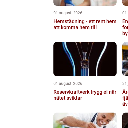
01 augusti 2026
01
Hemstädning - ett rent hem
Ent
att komma hem till
fö
by
01 augusti 2026
31 
Reservkraftverk trygg el när
Åre Tax
nätet sviktar
fj
äv