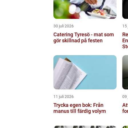
30 juli 2026
15 
Catering Tyresö - mat som
Re
gör skillnad på festen
En
St
11 juli 2026
09 
Trycka egen bok: Från
At
manus till färdig volym
fo