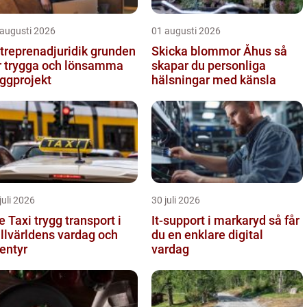
 augusti 2026
01 augusti 2026
reprenadjuridik grunden
Skicka blommor Åhus så
r trygga och lönsamma
skapar du personliga
ggprojekt
hälsningar med känsla
juli 2026
30 juli 2026
i trygg transport i
It-support i markaryd så får
ällvärldens vardag och
du en enklare digital
entyr
vardag