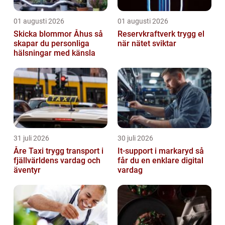
01 augusti 2026
01 augusti 2026
Skicka blommor Åhus så
Reservkraftverk trygg el
skapar du personliga
när nätet sviktar
hälsningar med känsla
31 juli 2026
30 juli 2026
Åre Taxi trygg transport i
It-support i markaryd så
fjällvärldens vardag och
får du en enklare digital
äventyr
vardag