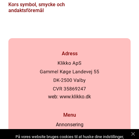
Kors symbol, smycke och
andaktsföremål
Adress
web:
www.klikko.dk
Menu
Annonsering
Om oss
På vores website bruges cookies til at huske dine indstillinger,