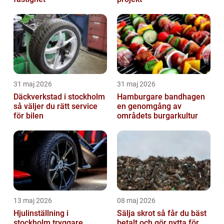
31 maj 2026
31 maj 2026
Däckverkstad i stockholm
Hamburgare bandhagen
så väljer du rätt service
en genomgång av
för bilen
områdets burgarkultur
13 maj 2026
08 maj 2026
Hjulinställning i
Sälja skrot så får du bäst
stockholm tryggare
betalt och gör nytta för