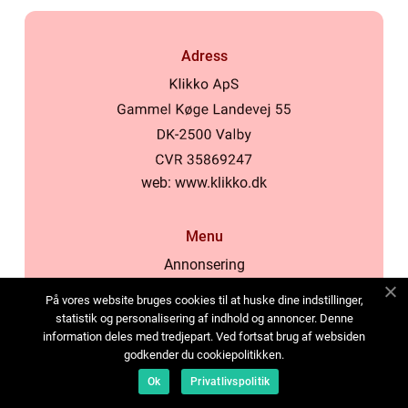
Adress
web:
www.klikko.dk
Menu
Annonsering
Om oss
På vores website bruges cookies til at huske dine indstillinger,
Cookies
statistik og personalisering af indhold og annoncer. Denne
information deles med tredjepart. Ved fortsat brug af websiden
Kontakta oss
godkender du cookiepolitikken.
Sitemap
Ok
Privatlivspolitik