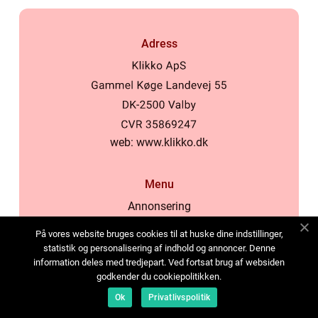
Adress
web:
www.klikko.dk
Menu
Annonsering
Om oss
På vores website bruges cookies til at huske dine indstillinger,
Cookies
statistik og personalisering af indhold og annoncer. Denne
information deles med tredjepart. Ved fortsat brug af websiden
Kontakta oss
godkender du cookiepolitikken.
Sitemap
Ok
Privatlivspolitik