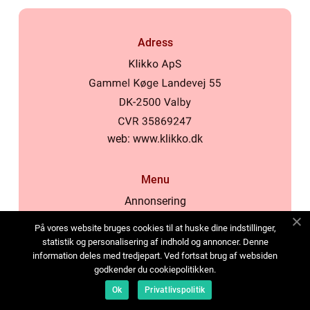
Adress
web:
www.klikko.dk
Menu
Annonsering
Om oss
På vores website bruges cookies til at huske dine indstillinger,
Cookies
statistik og personalisering af indhold og annoncer. Denne
information deles med tredjepart. Ved fortsat brug af websiden
Kontakta oss
godkender du cookiepolitikken.
Sitemap
Ok
Privatlivspolitik