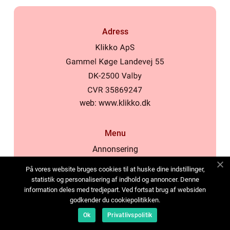
Adress
web:
www.klikko.dk
Menu
Annonsering
Om oss
På vores website bruges cookies til at huske dine indstillinger,
Cookies
statistik og personalisering af indhold og annoncer. Denne
information deles med tredjepart. Ved fortsat brug af websiden
Kontakta oss
godkender du cookiepolitikken.
Sitemap
Ok
Privatlivspolitik