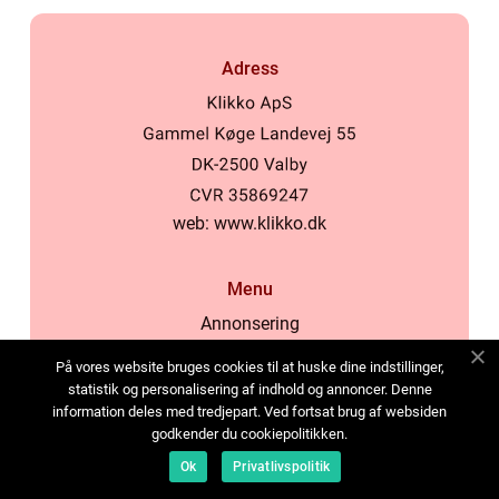
Adress
web:
www.klikko.dk
Menu
Annonsering
Om oss
På vores website bruges cookies til at huske dine indstillinger,
Cookies
statistik og personalisering af indhold og annoncer. Denne
information deles med tredjepart. Ved fortsat brug af websiden
Kontakta oss
godkender du cookiepolitikken.
Sitemap
Ok
Privatlivspolitik