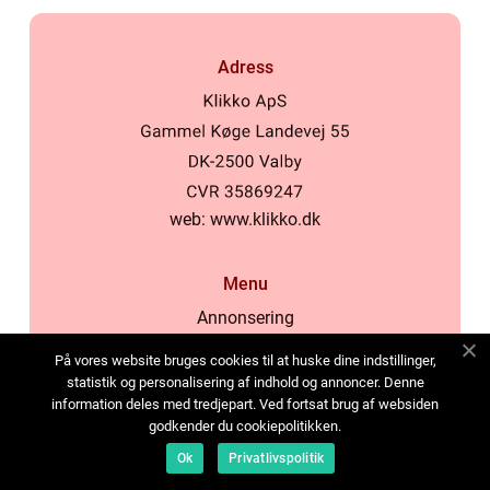
Adress
web:
www.klikko.dk
Menu
Annonsering
Om oss
På vores website bruges cookies til at huske dine indstillinger,
Cookies
statistik og personalisering af indhold og annoncer. Denne
information deles med tredjepart. Ved fortsat brug af websiden
Kontakta oss
godkender du cookiepolitikken.
Sitemap
Ok
Privatlivspolitik