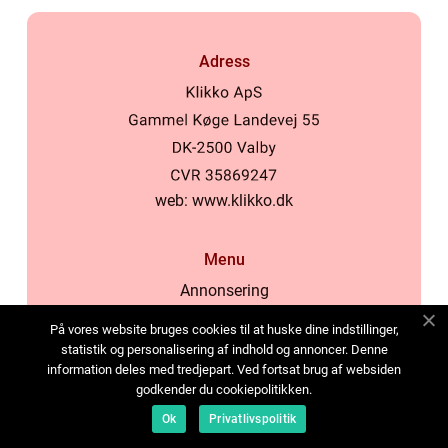
Adress
web:
www.klikko.dk
Menu
Annonsering
Om oss
På vores website bruges cookies til at huske dine indstillinger,
Cookies
statistik og personalisering af indhold og annoncer. Denne
information deles med tredjepart. Ved fortsat brug af websiden
Kontakta oss
godkender du cookiepolitikken.
Sitemap
Ok
Privatlivspolitik