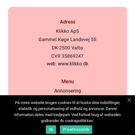
Adress
web:
www.klikko.dk
Menu
Annonsering
Om oss
På vores website bruges cookies til at huske dine indstillinger,
Cookies
statistik og personalisering af indhold og annoncer. Denne
information deles med tredjepart. Ved fortsat brug af websiden
Kontakta oss
godkender du cookiepolitikken.
Sitemap
Ok
Privatlivspolitik