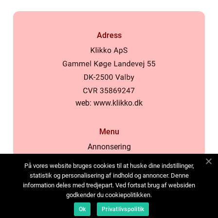
Adress
web:
www.klikko.dk
Menu
Annonsering
Om oss
På vores website bruges cookies til at huske dine indstillinger,
Cookies
statistik og personalisering af indhold og annoncer. Denne
information deles med tredjepart. Ved fortsat brug af websiden
Kontakta oss
godkender du cookiepolitikken.
Sitemap
Ok
Privatlivspolitik