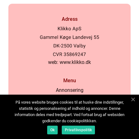
Adress
web:
www.klikko.dk
Menu
Annonsering
Om oss
På vores website bruges cookies til at huske dine indstillinger,
Cookies
statistik og personalisering af indhold og annoncer. Denne
information deles med tredjepart. Ved fortsat brug af websiden
Kontakta oss
godkender du cookiepolitikken.
Sitemap
Ok
Privatlivspolitik