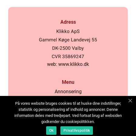
Adress
web:
www.klikko.dk
Menu
Annonsering
Om oss
På vores website bruges cookies til at huske dine indstillinger,
Cookies
statistik og personalisering af indhold og annoncer. Denne
information deles med tredjepart. Ved fortsat brug af websiden
Kontakta oss
godkender du cookiepolitikken.
Sitemap
Ok
Privatlivspolitik