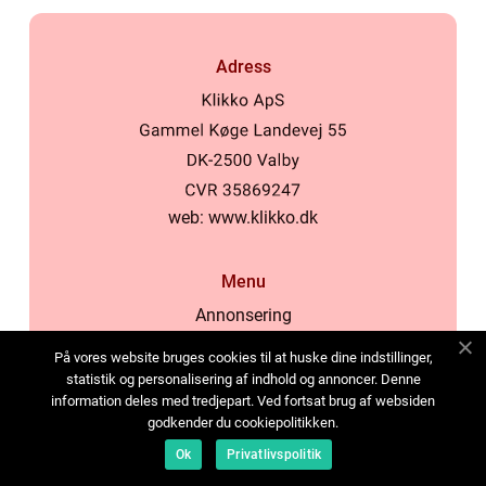
Adress
web:
www.klikko.dk
Menu
Annonsering
Om oss
På vores website bruges cookies til at huske dine indstillinger,
Cookies
statistik og personalisering af indhold og annoncer. Denne
information deles med tredjepart. Ved fortsat brug af websiden
Kontakta oss
godkender du cookiepolitikken.
Sitemap
Ok
Privatlivspolitik