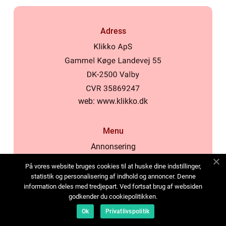
Adress
web:
www.klikko.dk
Menu
Annonsering
Om oss
På vores website bruges cookies til at huske dine indstillinger,
Cookies
statistik og personalisering af indhold og annoncer. Denne
information deles med tredjepart. Ved fortsat brug af websiden
Kontakta oss
godkender du cookiepolitikken.
Sitemap
Ok
Privatlivspolitik