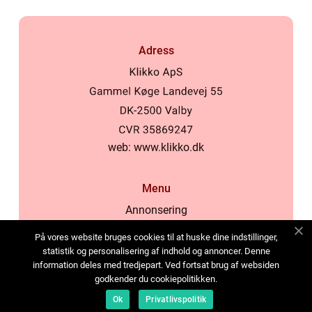
Adress
web:
www.klikko.dk
Menu
Annonsering
Om oss
På vores website bruges cookies til at huske dine indstillinger,
Cookies
statistik og personalisering af indhold og annoncer. Denne
information deles med tredjepart. Ved fortsat brug af websiden
Kontakta oss
godkender du cookiepolitikken.
Sitemap
Ok
Privatlivspolitik