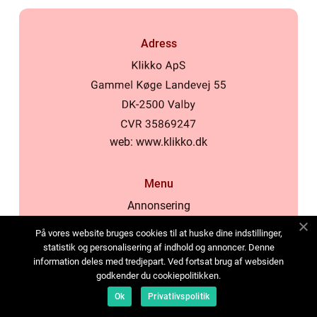
Adress
web:
www.klikko.dk
Menu
Annonsering
Om oss
På vores website bruges cookies til at huske dine indstillinger,
Cookies
statistik og personalisering af indhold og annoncer. Denne
information deles med tredjepart. Ved fortsat brug af websiden
Kontakta oss
godkender du cookiepolitikken.
Sitemap
Ok
Privatlivspolitik