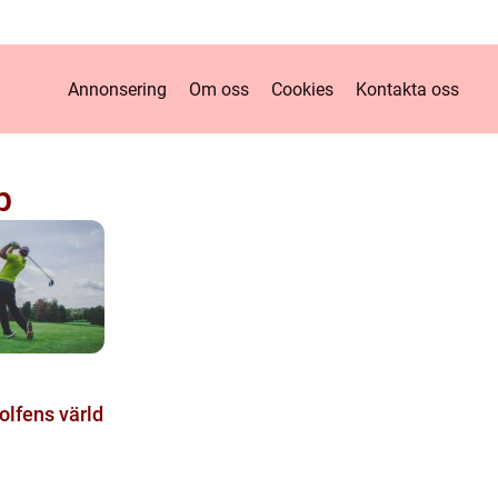
Annonsering
Om oss
Cookies
Kontakta oss
b
golfens värld