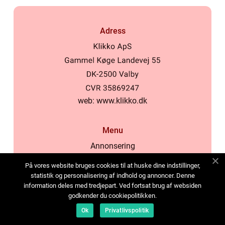
Adress
web:
www.klikko.dk
Menu
Annonsering
Om oss
På vores website bruges cookies til at huske dine indstillinger,
Cookies
statistik og personalisering af indhold og annoncer. Denne
information deles med tredjepart. Ved fortsat brug af websiden
Kontakta oss
godkender du cookiepolitikken.
Sitemap
Ok
Privatlivspolitik