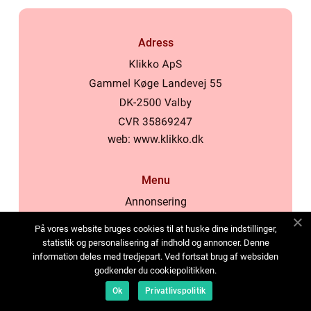
Adress
web:
www.klikko.dk
Menu
Annonsering
Om oss
På vores website bruges cookies til at huske dine indstillinger,
Cookies
statistik og personalisering af indhold og annoncer. Denne
information deles med tredjepart. Ved fortsat brug af websiden
Kontakta oss
godkender du cookiepolitikken.
Sitemap
Ok
Privatlivspolitik