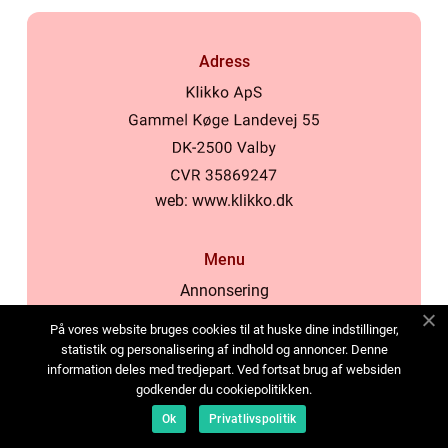
Adress
web:
www.klikko.dk
Menu
Annonsering
Om oss
På vores website bruges cookies til at huske dine indstillinger,
Cookies
statistik og personalisering af indhold og annoncer. Denne
information deles med tredjepart. Ved fortsat brug af websiden
Kontakta oss
godkender du cookiepolitikken.
Sitemap
Ok
Privatlivspolitik